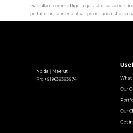
erat, ullam corper id ligu la quis, ultri cies bibe 
pu tat risus cons equ at rat ips um quis est place 
Usef
Noida | Meerut
What
Ph: +919639393974
Our O
Portfo
Our Cl
Get i