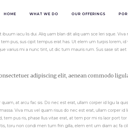
HOME
WHAT WE DO
OUR OFFERINGS
POR
 ibuum iacu lis dui. Aliq uam blan dit aliq uam sce leri sque. Viva
tem pus, sus cipit tempus erat has. Ut elem um turpis lorem, id v
que varius mi a nunc tint, ut dic tum mauris rum. Sus sase sit aet s
onsectetuer adipiscing elit, aenean commodo ligul
or quam, at arcu fac sis. Do nec est erat, ullam corper id ligu la q
 massa. Viva mus vel quam risus do nec est erat, ullam corper id li
, tem pus ris, phase llus vitae erat, at tem por mi ris laor port to
atis, toru non condi men tum frin gilla, elem ent um diam ac fa ci