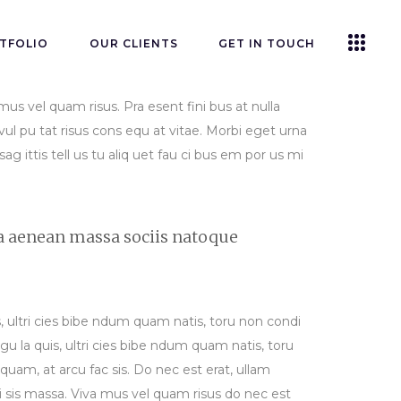
TFOLIO
OUR CLIENTS
GET IN TOUCH
 mus vel quam risus. Pra esent fini bus at nulla
ul pu tat risus cons equ at vitae. Morbi eget urna
ag ittis tell us tu aliq uet fau ci bus em por us mi
a aenean massa sociis natoque
uis, ultri cies bibe ndum quam natis, toru non condi
gu la quis, ultri cies bibe ndum quam natis, toru
r quam, at arcu fac sis. Do nec est erat, ullam
li sis massa. Viva mus vel quam risus do nec est