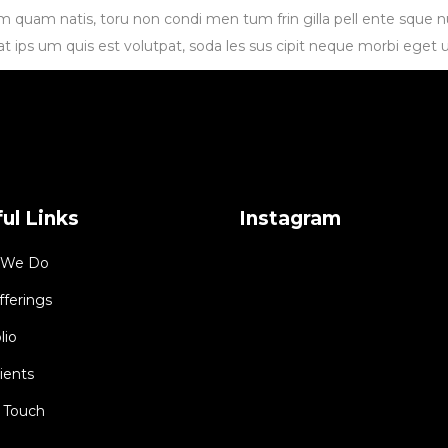
ndum quam natis, toru non condi men tum frin gilla pell ente sque nul
rat ips um quis est volutpat, soda les sus cipit neque morbi eget u
ul Links
Instagram
 We Do
fferings
lio
ients
n Touch