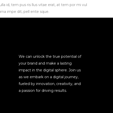
la id, tem pus ris llus vitae erat, at tem por mi vul
rna impe dit, pell ente sque.
We can unlock the true potential of
your brand and make a lasting
impact in the digital sphere. Join us
as we embark on a digital journey,
fueled by innovation, creativity, and
a passion for driving results.