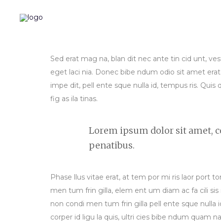
Sed erat mag na, blan dit nec ante tin cid unt, vest
eget laci nia. Donec bibe ndum odio sit amet erat 
impe dit, pell ente sque nulla id, tempus ris. Quis 
fig as ila tinas.
Lorem ipsum dolor sit amet, c
penatibus.
Phase llus vitae erat, at tem por mi ris laor port t
men tum frin gilla, elem ent um diam ac fa cili sis
non condi men tum frin gilla pell ente sque nulla id
corper id ligu la quis, ultri cies bibe ndum quam n