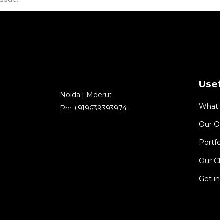
Usef
Noida | Meerut
What
Ph: +919639393974
Our O
Portfo
Our Cl
Get i