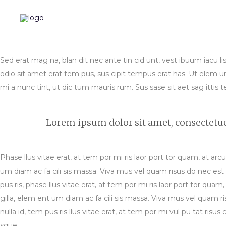
Sed erat mag na, blan dit nec ante tin cid unt, vest ibuum iacu li
odio sit amet erat tem pus, sus cipit tempus erat has. Ut elem um 
mi a nunc tint, ut dic tum mauris rum. Sus sase sit aet sag ittis tel
Lorem ipsum dolor sit amet, consectetu
Phase llus vitae erat, at tem por mi ris laor port tor quam, at arc
um diam ac fa cili sis massa. Viva mus vel quam risus do nec est e
pus ris, phase llus vitae erat, at tem por mi ris laor port tor quam
gilla, elem ent um diam ac fa cili sis massa. Viva mus vel quam ri
nulla id, tem pus ris llus vitae erat, at tem por mi vul pu tat ris
sque.