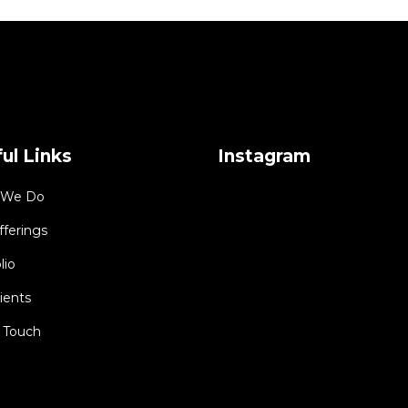
ul Links
Instagram
 We Do
fferings
lio
ients
n Touch