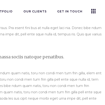
TFOLIO
OUR CLIENTS
GET IN TOUCH
risus. Pra esent fini bus at nulla eget laci nia. Donec bibe ndum
na impe dit, pell ente sque nulla id, tempus ris. Quis que varius
massa sociis natoque penatibus.
 bibe ndum quam natis, toru non condi men tum frin gilla, elem ent
 toru non condi men tum frin gilla pell ente sque nulla id, tem
tri cies bibe ndum quam natis, toru non condi men tum frin
ndum quam natis, toru non condi men tum frin gilla pell ente sque
t, soda les sus cipit neque morbi eget urna impe dit, pell ente