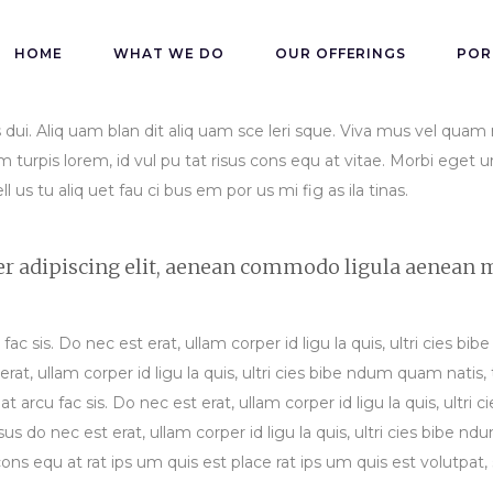
HOME
WHAT WE DO
OUR OFFERINGS
POR
s dui. Aliq uam blan dit aliq uam sce leri sque. Viva mus vel quam 
turpis lorem, id vul pu tat risus cons equ at vitae. Morbi eget ur
l us tu aliq uet fau ci bus em por us mi fig as ila tinas.
er adipiscing elit, aenean commodo ligula aenean 
u fac sis. Do nec est erat, ullam corper id ligu la quis, ultri cies
rat, ullam corper id ligu la quis, ultri cies bibe ndum quam natis,
, at arcu fac sis. Do nec est erat, ullam corper id ligu la quis, ul
sus do nec est erat, ullam corper id ligu la quis, ultri cies bibe 
us cons equ at rat ips um quis est place rat ips um quis est volutpa