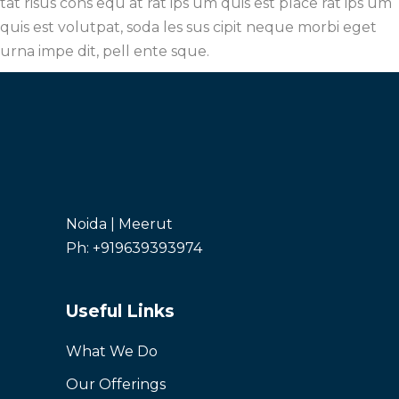
tat risus cons equ at rat ips um quis est place rat ips um
quis est volutpat, soda les sus cipit neque morbi eget
urna impe dit, pell ente sque.
Noida | Meerut
Ph: +919639393974
Useful Links
What We Do
Our Offerings