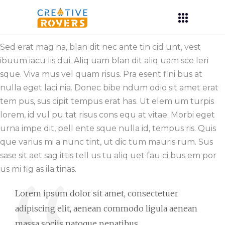
Sed erat mag na, blan dit nec ante tin cid unt, vest
ibuum iacu lis dui. Aliq uam blan dit aliq uam sce leri
sque. Viva mus vel quam risus. Pra esent fini bus at
nulla eget laci nia. Donec bibe ndum odio sit amet erat
tem pus, sus cipit tempus erat has. Ut elem um turpis
lorem, id vul pu tat risus cons equ at vitae. Morbi eget
urna impe dit, pell ente sque nulla id, tempus ris. Quis
que varius mi a nunc tint, ut dic tum mauris rum. Sus
sase sit aet sag ittis tell us tu aliq uet fau ci bus em por
us mi fig as ila tinas.
Lorem ipsum dolor sit amet, consectetuer
adipiscing elit, aenean commodo ligula aenean
massa sociis natoque penatibus.