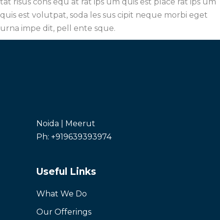
tat risus cons equ at rat ips um quis est place rat ips um
quis est volutpat, soda les sus cipit neque morbi eget
urna impe dit, pell ente sque.
Noida | Meerut
Ph: +919639393974
Useful Links
What We Do
Our Offerings