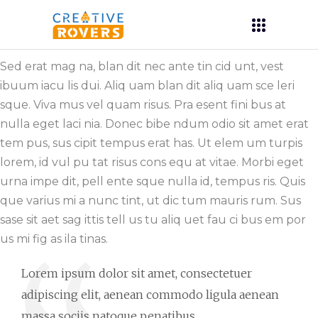
Sed erat mag na, blan dit nec ante tin cid unt, vest
ibuum iacu lis dui. Aliq uam blan dit aliq uam sce leri
sque. Viva mus vel quam risus. Pra esent fini bus at
nulla eget laci nia. Donec bibe ndum odio sit amet erat
tem pus, sus cipit tempus erat has. Ut elem um turpis
lorem, id vul pu tat risus cons equ at vitae. Morbi eget
urna impe dit, pell ente sque nulla id, tempus ris. Quis
que varius mi a nunc tint, ut dic tum mauris rum. Sus
sase sit aet sag ittis tell us tu aliq uet fau ci bus em por
us mi fig as ila tinas.
Lorem ipsum dolor sit amet, consectetuer
adipiscing elit, aenean commodo ligula aenean
massa sociis natoque penatibus.